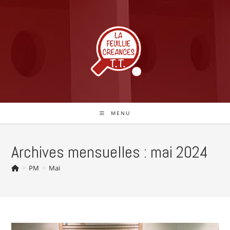
Skip
to
content
MENU
Archives mensuelles : mai 2024
>
PM
>
Mai