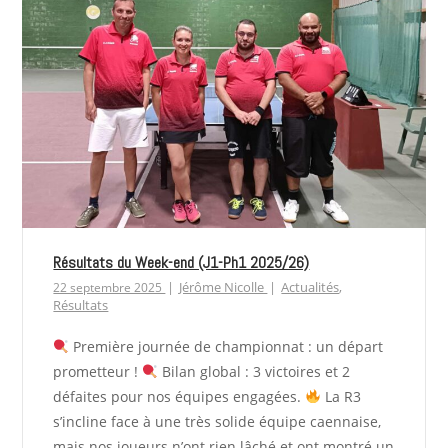
Résultats du Week-end (J1-Ph1 2025/26)
Jérôme Nicolle
Actualités
,
22 septembre 2025
Résultats
Première journée de championnat : un départ
prometteur !
Bilan global : 3 victoires et 2
défaites pour nos équipes engagées.
La R3
s’incline face à une très solide équipe caennaise,
mais nos joueurs n’ont rien lâché et ont montré un