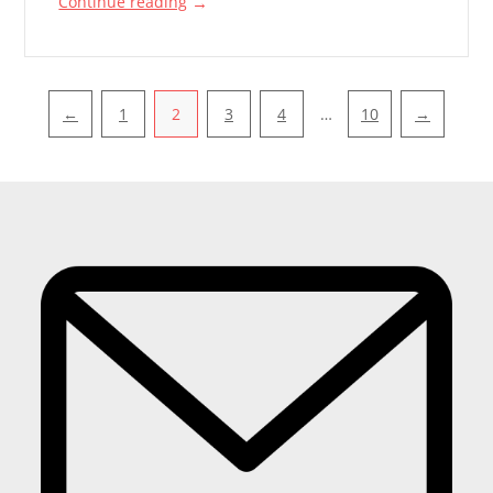
→
Continue reading
Pagination
←
1
2
3
4
…
10
→